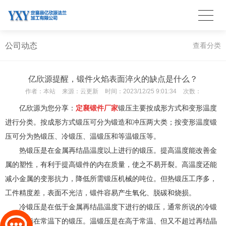
公司动态
查看分类
亿欣源提醒，锻件火焰表面淬火的缺点是什么？
作者：
本站
来源：
云更新
时间：
2023/12/25 9:01:34
次数：
亿欣源为您分享：
定襄锻件厂家
锻压主要按成形方式和变形温度
进行分类。按成形方式锻压可分为锻造和冲压两大类；按变形温度锻
压可分为热锻压、冷锻压、温锻压和等温锻压等。
热锻压是在金属再结晶温度以上进行的锻压。提高温度能改善金
属的塑性，有利于提高锻件的内在质量，使之不易开裂。高温度还能
减小金属的变形抗力，降低所需锻压机械的吨位。但热锻压工序多，
工件精度差，表面不光洁，锻件容易产生氧化、脱碳和烧损。
冷锻压是在低于金属再结晶温度下进行的锻压，通常所说的冷锻
压多专指在常温下的锻压。温锻压是在高于常温、但又不超过再结晶