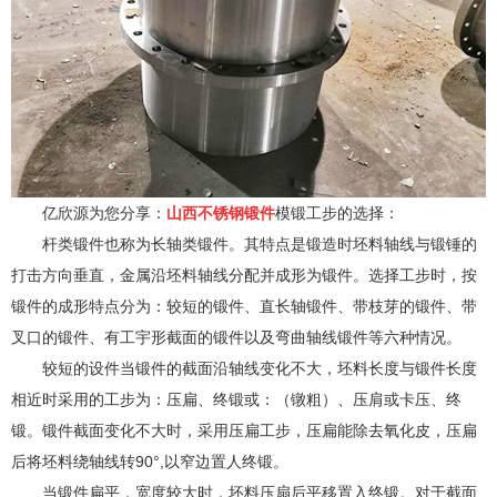
亿欣源为您分享：
山西不锈钢锻件
模锻工步的选择：
杆类锻件也称为长轴类锻件。其特点是锻造时坯料轴线与锻锤的
打击方向垂直，金属沿坯料轴线分配并成形为锻件。选择工步时，按
锻件的成形特点分为：较短的锻件、直长轴锻件、带枝芽的锻件、带
叉口的锻件、有工宇形截面的锻件以及弯曲轴线锻件等六种情况。
较短的设件当锻件的截面沿轴线变化不大，坯料长度与锻件长度
相近时采用的工步为：压扁、终锻或：（镦粗）、压肩或卡压、终
锻。锻件截面变化不大时，采用压扁工步，压扁能除去氧化皮，压扁
后将坯料绕轴线转90°,以窄边置人终锻。
当锻件扁平，宽度较大时，坯料压扇后平移置入终锻。对于截面