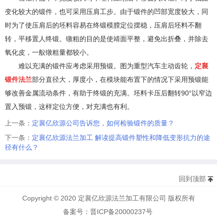
变化较大的锻件，也可采用压肩工步。由于锻件的凹部宽度较大，同
时为了使压肩后的坯料容易在终锻模膛定位摆稳，压肩后坯料不翻
转，平移置人终锻。镦粗的目的是使靖面平整，避免出折叠，并除去
氧化皮，一舣镦粗量都较小。
难以充满的锻件应考虑采用预锻。图为重型汽车主动齿轮，
定襄
锻件法兰
部分直径大，厚度小，在模块能布置下的情况下采用预锻能
够改善金属流动条件，有助于终锻的充满。坯料卡压后翻转90°以窄边
置入预锻，这样定位方便，对充满也有利。
上一条：
定襄亿欣源公司告诉您，如何检验锻件的质量？
下一条：
定襄亿欣源法兰加工 解读提高锻件塑性和降低变形抗力的途
径有什么？
回到顶部
Copyright © 2020 定襄亿欣源法兰加工有限公司 版权所有
备案号：晋ICP备20000237号