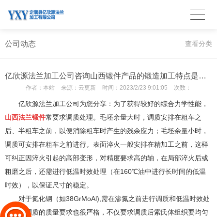
公司动态
查看分类
亿欣源法兰加工公司咨询山西锻件产品的锻造加工特点是什么？
作者：
本站
来源：
云更新
时间：
2023/2/23 9:01:05
次数：
亿欣源法兰加工公司为您分享：为了获得较好的综合力学性能，
山西法兰锻件
常要求调质处理。毛坯余量大时，调质安排在粗车之
后、半粗车之前，以便消除粗车时产生的残余应力；毛坯余量小时，
调质可安排在粗车之前进行。表面淬火一般安排在精加工之前，这样
可纠正因淬火引起的高部变形，对精度要求高的轴，在局部淬火后或
粗磨之后，还需进行低温时效处理（在160℃油中进行长时间的低温
吋效），以保证尺寸的稳定。
对于氮化钢（如38GrMoAl),需在渗氮之前进行调质和低温时效处
理。对调质的质量要求也很严格，不仅要求调质后索氏体组织要均匀