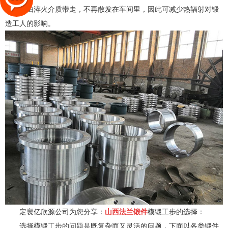
件热量由淬火介质带走，不再散发在车间里，因此可减少热辐射对锻
造工人的影响。
定襄亿欣源公司为您分享：
山西法兰锻件
模锻工步的选择：
选择模锻工步的问题是既复杂而又灵活的问题，下面以各类锻件