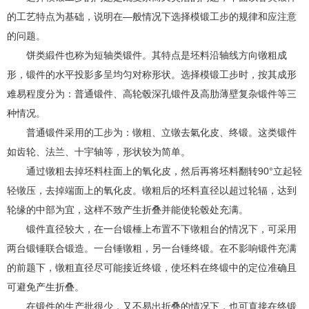
的工艺特点为基础，说明在—般情况下选择模锻工步的规律和应注意
的问题。
饼类緞件也称为短轴类锻件。其特点是坯料沿轴线方向镦粗成
形，锻件的水平投影多呈均匀对称形状。选择模锻工步时，按其成形
难易程度分为：普通锻件、高轮毂深孔锻件及高肋薄壁复杂锻件等三
种情况。
普通锻件采用的工步为：镦粗、立镦去氣化皮、终锻。这类锻件
如齿轮、法兰、十宇轴等，形状较为简单。
通过镦粗去掉坯料柱面上的氧化皮，然后再将坯料翻转90°立起轻
轻镦压，去掉端面上的氧化皮。镦粗后的坯料直径以超过轮辐，达到
轮缘的中部为宜，这样不致产生折叠并能使轮毂处充满。
锻件直径较大，在一台锻棰上布置不下镦粗台的情况下，可采用
两台锻锤联合锻造。一台锤镦粗，另一台锤终锻。在不影响锻件充满
的前题下，镦粗直径尽可能接近终锻，使坯料在终锻中的定位准确且
可避免产生折叠。
在锻件的生产批很少，又不易出折叠的情况下，也可直接在终锻