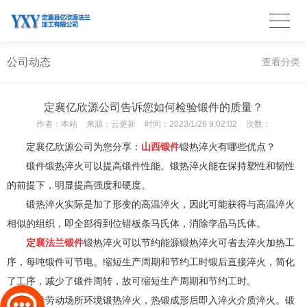
公司动态
查看分类
定襄亿欣源公司告诉您如何检验锻件的质量？
作者：
本站
来源：
云更新
时间：
2023/1/26 9:02:02
次数：
定襄亿欣源公司为您分享：
山西锻件
锻热淬火有哪些优点？
锻件锻热淬火可以提高锻件性能。锻热淬火能在保持塑性和韧性
的前提下，明显提高强度和硬度。
锻热淬火实际是加了形变的高温淬火，因此可能获得与高温淬火
相似的组织，即全部得到位错板条马氏体，消除孪晶马氏体。
定襄法兰锻件
锻热淬火可以节约能源锻热淬火可省去淬火加热工
序，每吨锻件可节电。缩短生产周期和节约工时锻后直接淬火，简化
了工序，减少了锻件周转，故可缩短生产周期和节约工时。
改善劳动场所环境锻热淬火，热锻成形后即入淬火介质淬火。锻