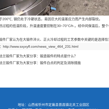
于200℃, 钢仍处于冷硬状态，易因巨大的温差应力而产生内部裂纹。
热过程的低温阶段，升温速度要控制在30~70°C/h 。经中间保温后，整个
锻件厂家
认为在大锻件淬火、正火冷却过程的工艺参数中关键的是选择恰
：
http://www.sxyxyfl.com/news_view_464_231.html
法兰锻件厂家为大家分享：锻造锻件的特点是什么？
法兰锻件厂家为大家分享：锻件白点的判定及消除措施
地址：山西省忻州市定襄县晋昌镇北关工业园区