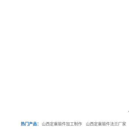
热门产品：
山西定襄锻件加工制作
山西定襄锻件法兰厂家